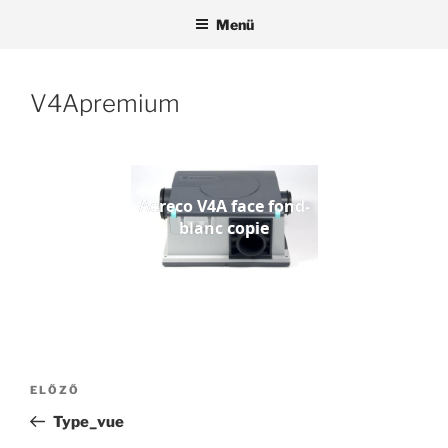
Tartalomhoz
Menü
V4Apremium
Aereco V4A face fond-
blanc copie
Bejegyzés
Korábbi
ELŐZŐ
navigáció
bejegyzés
Type_vue